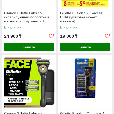
Станок Gillette Labs со
Gillette Fusion 5 (8 кассет)
скрабирующей полоской и
США (упаковка может
магнитной подставкой + 3
менятся)
картриджа
В наличии
В наличии
24 900
19 000
₸
₸
Купить
Купить
Станок Gillette Labs со
Gillette Proglide Станок и 4