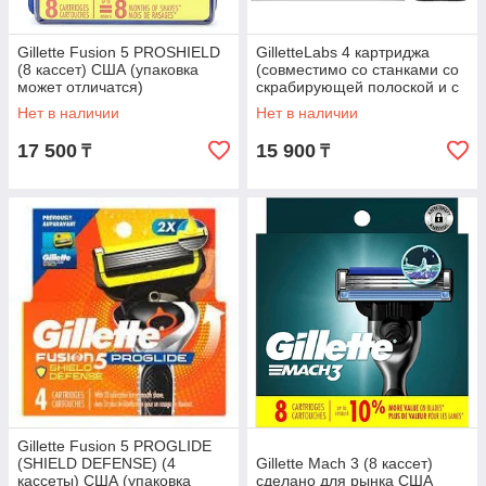
Gillette Fusion 5 PROSHIELD
GilletteLabs 4 картриджа
(8 кассет) США (упаковка
(совместимо со станками со
может отличатся)
скрабирующей полоской и с
функцией подогрева) США
Нет в наличии
Нет в наличии
17 500
15 900
₸
₸
Gillette Fusion 5 PROGLIDE
(SHIELD DEFENSE) (4
Gillette Mach 3 (8 кассет)
кассеты) США (упаковка
сделано для рынка США