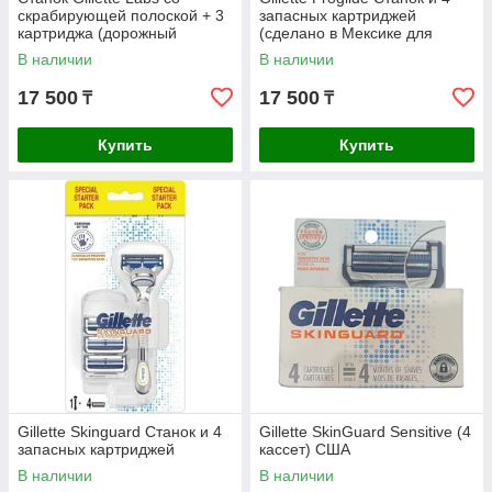
скрабирующей полоской + 3
запасных картриджей
картриджа (дорожный
(сделано в Мексике для
футляр в комплекте)
рынка США)
В наличии
В наличии
17 500
17 500
₸
₸
Купить
Купить
Gillette Skinguard Станок и 4
Gillette SkinGuard Sensitive (4
запасных картриджей
кассет) США
В наличии
В наличии