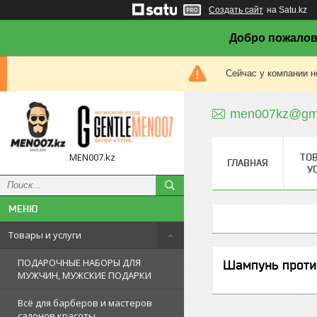
Создать сайт
на Satu.kz
Добро пожалов
Сейчас у компании н
men007kz@gma
MEN007.kz
ТО
ГЛАВНАЯ
У
Товары и услуги
ПОДАРОЧНЫЕ НАБОРЫ ДЛЯ
Шампунь проти
МУЖЧИН, МУЖСКИЕ ПОДАРКИ
Всё для барберов и мастеров
салонов красоты