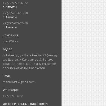
+7 (777) 728-32-22
г. Алматы
+7 (705) 154-15-00
г. Алматы
+7 (777) 677-26-60
г. Алматы
men007.kz
БЦ Жан Ер, ул. Казыбек Би 22 (между
ул. Достык и Калдаякова), 1 этаж,
офис 101 (Оранжевое двухэтажное
здание), Алматы, Казахстан
men007kz@gmail.com
+77777283222