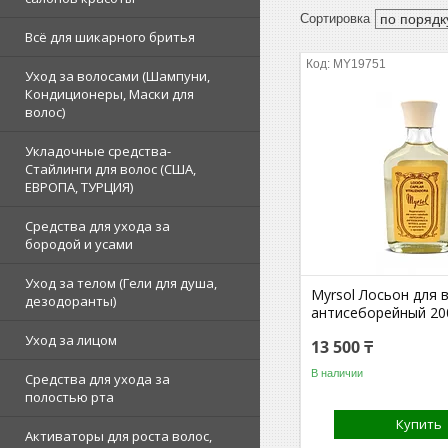
Всё для шикарного бритья
MY19751
Уход за волосами (Шампуни,
Кондиционеры, Маски для
волос)
Укладочные средства-
Стайлинги для волос (США,
ЕВРОПА, ТУРЦИЯ)
Средства для ухода за
бородой и усами
Уход за телом (Гели для душа,
Myrsol Лосьон для 
дезодоранты)
антисеборейный 20
Уход за лицом
13 500 ₸
В наличии
Средства для ухода за
полостью рта
Купить
Активаторы для роста волос,