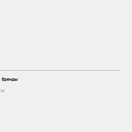
е бренды
REW