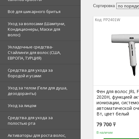
Всё для шикарного бритья
FP2401W
Уход за волосами (Шампуни,
Кондиционеры, Маски для
волос)
Укладочные средства-
Стайлинги для волос (США,
ЕВРОПА, ТУРЦИЯ)
Средства для ухода за
бородой и усами
Уход за телом (Гели для душа,
Фен для волос JRL F
дезодоранты)
2020H, функцией а
ионизации, систем
Уход за лицом
автоматической оч
Вт, цвет белый
Средства для ухода за
полостью рта
79 700 ₸
В наличии
Активаторы для роста волос,