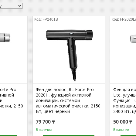
FP2401B
FP2020L
orte Pro
Фен для волос JRL Forte Pro
Фен для во
ктивной
2020H, функцией активной
Lite, улуч
ой
ионизации, системой
Функция T
истки, 2150
автоматической очистки, 2150
ионизации
Вт, цвет черный
2400 Вт, ц
79 700 ₸
50 000 ₸
В наличии
В наличии