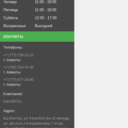
Четверг
11:00
18:00
Пятница
11:00
18:00
Суббота
12:00
17:00
Воскресенье
Выходной
КОНТАКТЫ
+7 (777) 728-32-22
г. Алматы
+7 (705) 154-15-00
г. Алматы
+7 (777) 677-26-60
г. Алматы
men007.kz
БЦ Жан Ер, ул. Казыбек Би 22 (между
ул. Достык и Калдаякова), 1 этаж,