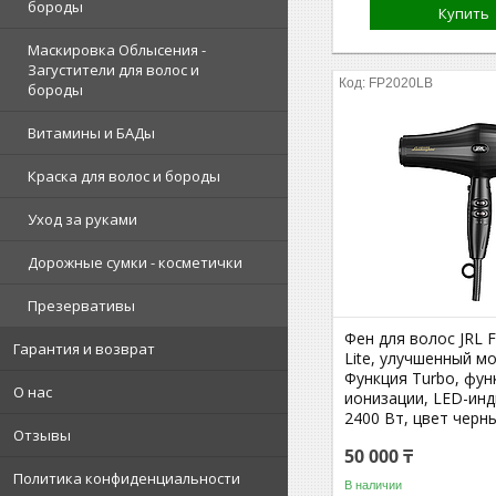
бороды
Купить
Маскировка Облысения -
Загустители для волос и
FP2020LB
бороды
Витамины и БАДы
Краска для волос и бороды
Уход за руками
Дорожные сумки - косметички
Презервативы
Фен для волос JRL F
Гарантия и возврат
Lite, улучшенный м
Функция Turbo, фун
О нас
ионизации, LED-инд
2400 Вт, цвет черн
Отзывы
50 000 ₸
Политика конфиденциальности
В наличии