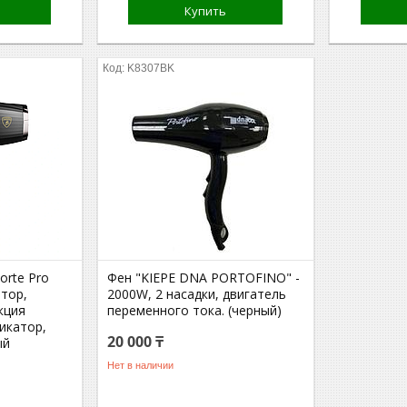
Купить
K8307BK
orte Pro
Фен "KIEPE DNA PORTOFINO" -
отор,
2000W, 2 насадки, двигатель
кция
переменного тока. (черный)
икатор,
20 000 ₸
ый
Нет в наличии