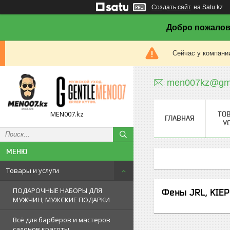
Создать сайт
на Satu.kz
Добро пожалов
Сейчас у компании
men007kz@gma
MEN007.kz
ТО
ГЛАВНАЯ
У
Товары и услуги
ПОДАРОЧНЫЕ НАБОРЫ ДЛЯ
Фены JRL, KIE
МУЖЧИН, МУЖСКИЕ ПОДАРКИ
Всё для барберов и мастеров
салонов красоты