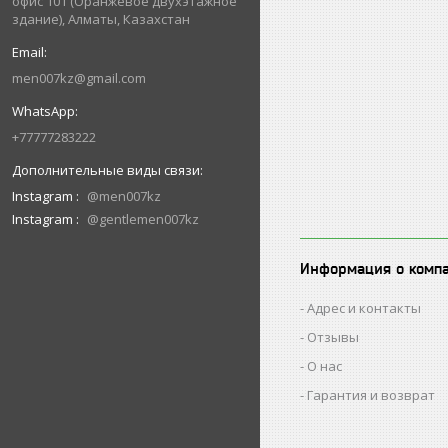
офис 101 (Оранжевое двухэтажное
здание), Алматы, Казахстан
men007kz@gmail.com
+77777283222
Instagram
@men007kz
Instagram
@gentlemen007kz
Информация о комп
Адрес и контакты
Отзывы
О нас
Гарантия и возврат