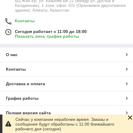
БЦ Жан Ер, ул. Казыбек Би 22 (между ул. Достык и
Калдаякова), 1 этаж, офис 101 (Оранжевое двухэтажное
здание), Алматы, Казахстан
Контакты
Сегодня работает с 11:00 до 18:00
Показать весь график работы
О нас
Контакты
Доставка и оплата
График работы
Полная версия сайта
Сейчас у компании нерабочее время. Заказы и
сообщения будут обработаны с 11:00 ближайшего
Сайт создан на маркетплейсе
Satu.kz
рабочего дня (сегодня)