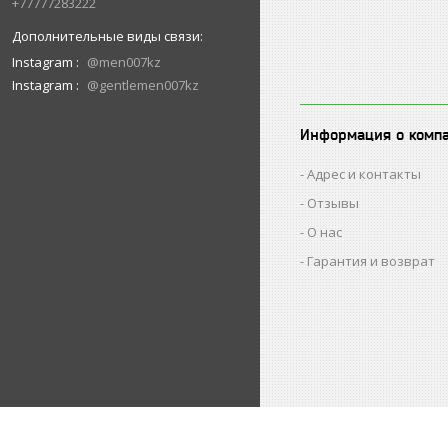
+77777283222
Instagram
@men007kz
Instagram
@gentlemen007kz
Информация о комп
Адрес и контакты
Отзывы
О нас
Гарантия и возврат