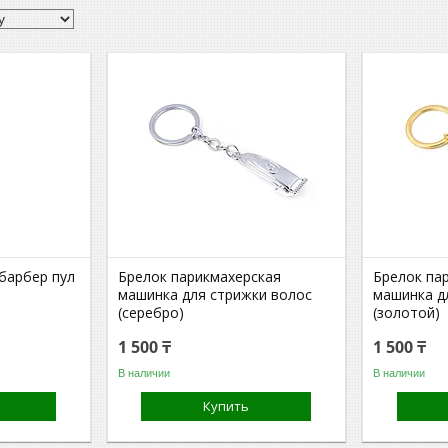
барбер пул
Брелок парикмахерская
Брелок па
машинка для стрижки волос
машинка д
(серебро)
(золотой)
1 500 ₸
1 500 ₸
В наличии
В наличии
Купить