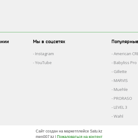
ании
Мы в соцсетях
Популярны
Instagram
American C
YouTube
Babyliss Pro
Gillette
MARVIS
Muehle
PRORASO
LEVEL 3
Wahl
Сайт создан на маркетплейсе
Satu.kz
men007.kz |
Пожаловаться на контент