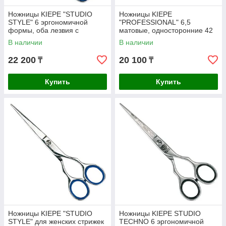
Ножницы KIEPE "STUDIO
Ножницы KIEPE
STYLE" 6 эргономичной
"PROFESSIONAL" 6,5
формы, оба лезвия с
матовые, односторонние 42
внешней и внутренней
зубцов с усилителем и одним
В наличии
В наличии
полировкой
кольцом.
22 200
20 100
₸
₸
Купить
Купить
Ножницы KIEPE "STUDIO
Ножницы KIEPE STUDIO
STYLE" для женских стрижек
TECHNO 6 эргономичной