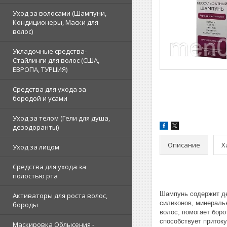
Уход за волосами (Шампуни,
Кондиционеры, Маски для
волос)
Укладочные средства-
Стайлинги для волос (США,
ЕВРОПА, ТУРЦИЯ)
Средства для ухода за
бородой и усами
Уход за телом (Гели для душа,
дезодоранты)
Описание
Х
Уход за лицом
Средства для ухода за
полостью рта
Шампунь содержит де
Активаторы для роста волос,
силиконов, минеральн
бороды
волос, помогает бор
способствует притоку
Маскировка Облысения -