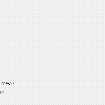
е бренды
REW