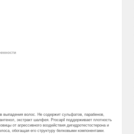
ренности
в выпадения волос. Не содержит сульфатов, парабенов,
антенол, экстракт шалфея. Procapil поддерживает плотность
вицы от агрессивного воздействия дигидротестостерона и
олоса, обогащая его структуру белковыми компонентами.