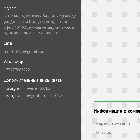
БЦ Жан Ер, ул. Казыбек Би 22 (между
ул. Достык и Калдаякова), 1 этаж,
офис 101 (Оранжевое двухэтажное
здание), Алматы, Казахстан
men007kz@gmail.com
+77777283222
Instagram
@men007kz
Instagram
@gentlemen007kz
Информация о комп
Адрес и контакты
Отзывы