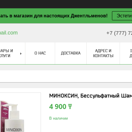
ать в магазин для настоящих Джентльменов!
Эстети
il.com
+7 (777) 7
ВАРЫ И
АДРЕС И
О НАС
ДОСТАВКА
СЛУГИ
КОНТАКТЫ
МИНОКСИН, Бессульфатный Шамп
4 900 ₸
В наличии