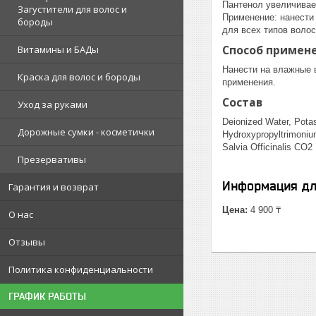
Пантенол увеличивае
Загустители для волос и
Применение: нанести 
бороды
для всех типов воло
Способ примен
Витамины и БАДы
Нанести на влажные 
Краска для волос и бороды
применения.
Состав
Уход за руками
Deionized Water, Pota
Дорожные сумки - косметички
Hydroxypropyltrimonium
Salvia Officinalis CO2 
Презервативы
Информация дл
Гарантия и возврат
Цена:
4 900 ₸
О нас
Отзывы
Политика конфиденциальности
ГРАФИК РАБОТЫ