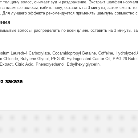
т толщину волос, снимает зуд и раздражение. Экстракт шалфея нормали
на влажные волосы, взбить пену, оставить на 3 минуты, затем смыть те
с. Для лучшего эффекта рекомендуется применять шампунь совместно с
ения
вымытые волосы, распределить по всей длине, оставить на 3 минуты, за
ssium Laureth-4 Carboxylate, Cocamidopropyl Betaine, Coffeine, Hydrolyzed 
 Chloride, Butylene Glycol, PEG-40 Hydrogenated Castor Oil, PPG-26-Buteth-2
Extract, Citric Acid, Phenoxyethanol, Ethylhexylglycerin.
я заказа