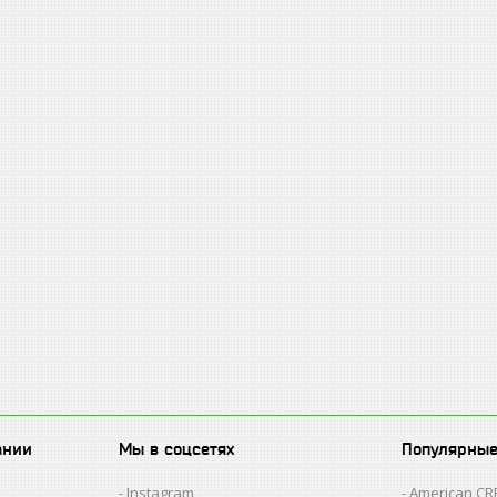
ании
Мы в соцсетях
Популярны
Instagram
American C