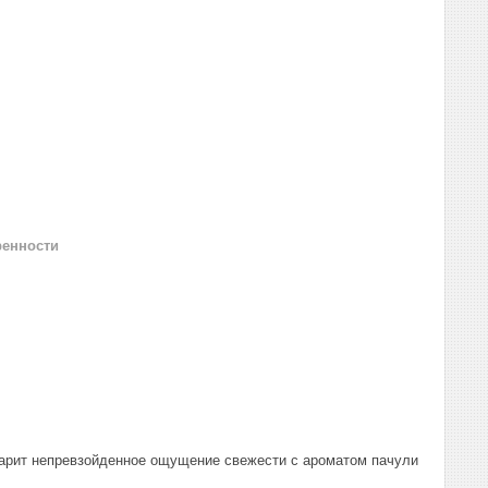
ренности
и дарит непревзойденное ощущение свежести с ароматом пачули