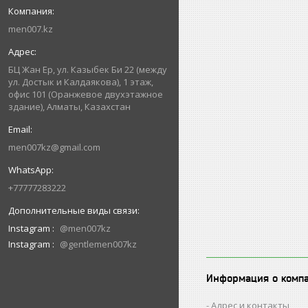
men007.kz
БЦ Жан Ер, ул. Казыбек Би 22 (между
ул. Достык и Калдаякова), 1 этаж,
офис 101 (Оранжевое двухэтажное
здание), Алматы, Казахстан
men007kz@gmail.com
+77777283222
Instagram
@men007kz
Instagram
@gentlemen007kz
Информация о комп
Адрес и контакты