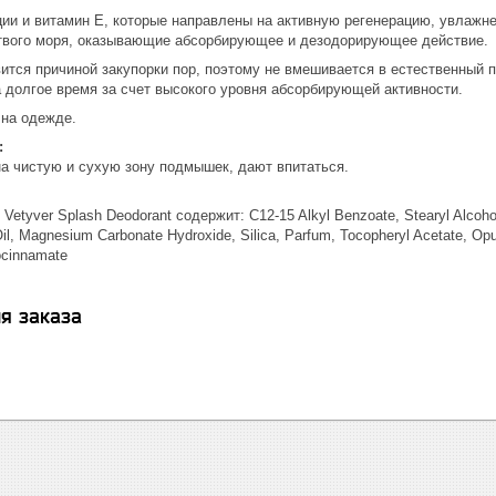
ции и витамин Е, которые направлены на активную регенерацию, увлажн
ртвого моря, оказывающие абсорбирующее и дезодорирующее действие.
ится причиной закупорки пор, поэтому не вмешивается в естественный 
 долгое время за счет высокого уровня абсорбирующей активности.
 на одежде.
:
на чистую и сухую зону подмышек, дают впитаться.
 Vetyver Splash Deodorant содержит: C12-15 Alkyl Benzoate, Stearyl Alcohol
l, Magnesium Carbonate Hydroxide, Silica, Parfum, Tocopheryl Acetate, Opunti
rocinnamate
я заказа