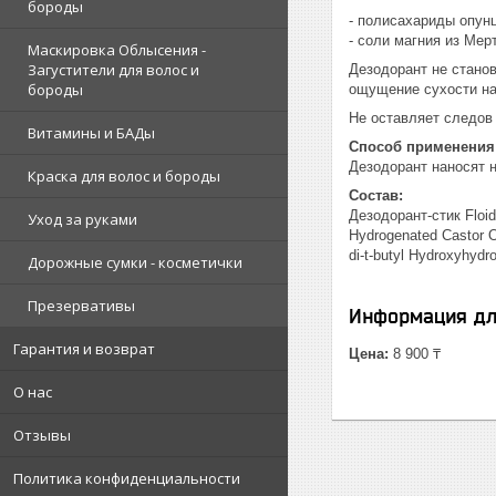
бороды
- полисахариды опун
- соли магния из Ме
Маскировка Облысения -
Загустители для волос и
Дезодорант не станов
бороды
ощущение сухости на
Не оставляет следов
Витамины и БАДы
Способ применения
Дезодорант наносят 
Краска для волос и бороды
Состав:
Дезодорант-стик Floid
Уход за руками
Hydrogenated Castor Oi
di-t-butyl Hydroxyhyd
Дорожные сумки - косметички
Презервативы
Информация дл
Гарантия и возврат
Цена:
8 900 ₸
О нас
Отзывы
Политика конфиденциальности