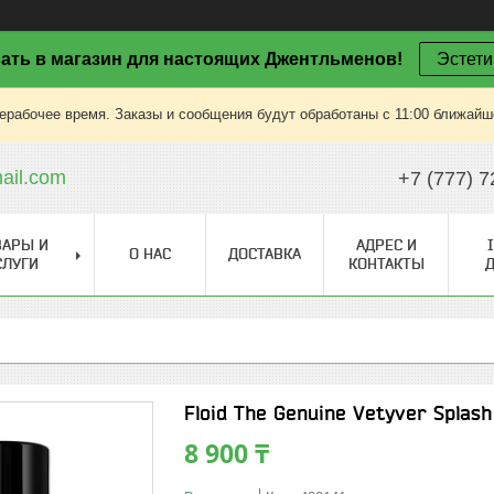
ать в магазин для настоящих Джентльменов!
Эстети
ерабочее время. Заказы и сообщения будут обработаны с 11:00 ближайшег
il.com
+7 (777) 7
ВАРЫ И
АДРЕС И
О НАС
ДОСТАВКА
СЛУГИ
КОНТАКТЫ
Floid The Genuine Vetyver Splas
8 900 ₸