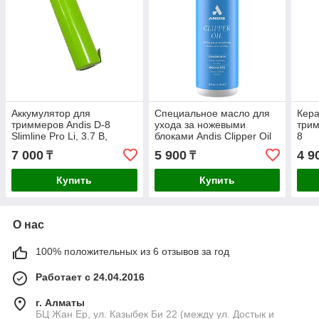
Аккумулятор для
Специальное масло для
Кера
триммеров Andis D-8
ухода за ножевыми
трим
Slimline Pro Li, 3.7 В,
блоками Andis Clipper Oil
8
800мАч, Li-Ion (AM30400)
(118 мл)
7 000
5 900
4 9
₸
₸
(КОПИЯ)
Купить
Купить
О нас
100% положительных из 6 отзывов за год
Работает с 24.04.2016
г. Алматы
БЦ Жан Ер, ул. Казыбек Би 22 (между ул. Достык и