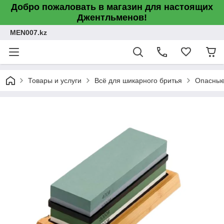
Добро пожаловать в магазин для настоящих
Джентльменов!
MEN007.kz
Товары и услуги
Всё для шикарного бритья
Опасные