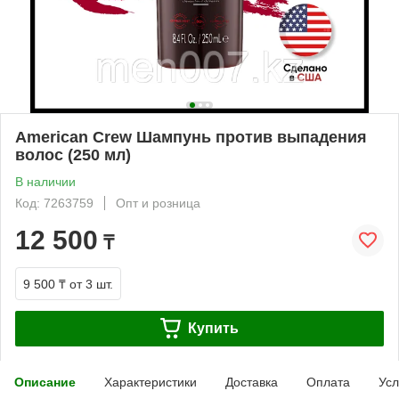
American Crew Шампунь против выпадения
волос (250 мл)
В наличии
Код: 7263759
Опт и розница
12 500
₸
9 500 ₸
от 3 шт.
Купить
Описание
Характеристики
Доставка
Оплата
Усл