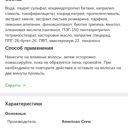
Вода, лаурит сульфат, кокамидопропил бетаин, каприлил
гликоль, токоферилацетат, хлорид натрия, пропиленгликоль,
экстракт хмеля, экстракт листьев розмарина, парфюм,
лимонен,апигенин, феноксиэтанол, биотин трипена, ментол,
олеановая кислота,пантенол, ПЭГ-150 пентаэритритил
тетраизостеарат, касторовое масло, каприлик глицерид,
ППГ-26-бутет-26, ПВП, квантерниум-22, линалоол.
Способ применения
Нанесите на влажные волосы, затем осторожно
помассируйте, пока не образуется пена, промойте. При
необходимости повторите действие и оставьте на волосах на
две минуты промыть.
Скрыть
Характеристики
Основные
Производитель
American Crew