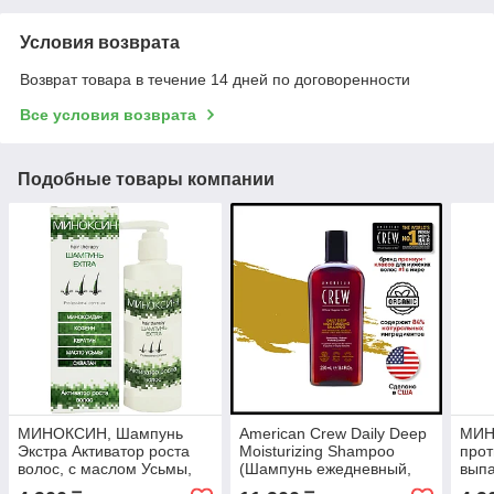
Условия возврата
Возврат товара в течение 14 дней по договоренности
Все условия возврата
Подобные товары компании
МИНОКСИН, Шампунь
American Crew Daily Deep
МИН
Экстра Активатор роста
Moisturizing Shampoo
прот
волос, с маслом Усьмы,
(Шампунь ежедневный,
выпа
250 мл
увлажняющий) 250 мл
сква