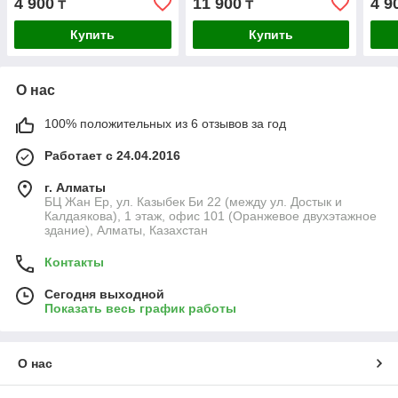
4 900
11 900
4 9
₸
₸
250 
Купить
Купить
О нас
100% положительных из 6 отзывов за год
Работает с 24.04.2016
г. Алматы
БЦ Жан Ер, ул. Казыбек Би 22 (между ул. Достык и
Калдаякова), 1 этаж, офис 101 (Оранжевое двухэтажное
здание), Алматы, Казахстан
Контакты
Сегодня выходной
Показать весь график работы
О нас