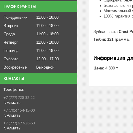
Одобрена
"ADA
Безопасные инг
ГРАФИК РАБОТЫ
Максимальный 
100% гарантия р
Понедельник
11:00
18:00
Вторник
11:00
18:00
Зубная паста
Crest P
Среда
11:00
18:00
Тюбик 121 грамма.
Четверг
11:00
18:00
Пятница
11:00
18:00
Информация дл
Суббота
12:00
17:00
Воскресенье
Выходной
Цена:
4 800 ₸
КОНТАКТЫ
+7 (777) 728-32-22
г. Алматы
+7 (705) 154-15-00
г. Алматы
+7 (777) 677-26-60
г. Алматы