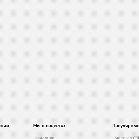
ании
Мы в соцсетях
Популярны
Instagram
American C