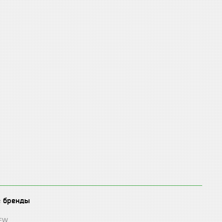
е бренды
REW