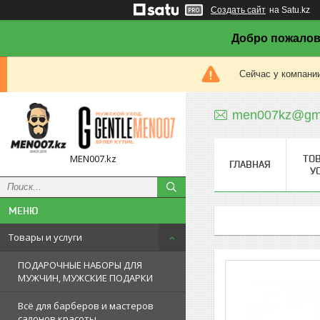
Создать сайт
на Satu.kz
Добро пожалов
Сейчас у компании
men007kz@gma
MEN007.kz
ТО
ГЛАВНАЯ
У
Товары и услуги
ПОДАРОЧНЫЕ НАБОРЫ ДЛЯ
МУЖЧИН, МУЖСКИЕ ПОДАРКИ
Всё для барберов и мастеров
салонов красоты