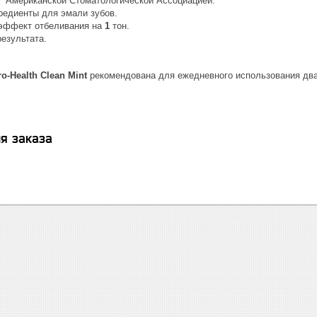
"
Американской Стоматологической Ассоциацией.
редиенты для эмали зубов.
эффект отбеливания на
1
тон.
езультата.
ro-Health Clean Mint
рекомендована для ежедневного использования два 
я заказа