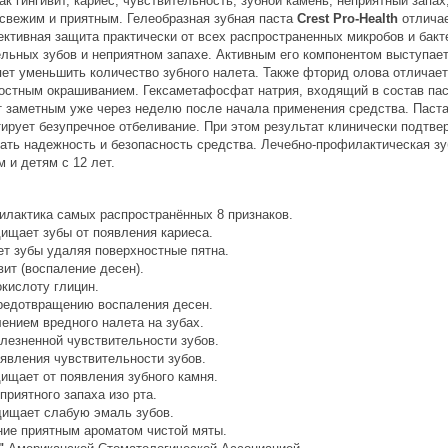
ак гингивит, кариес, чувствительность, зубной камень, неприятный запах
свежим и приятным. Гелеобразная зубная паста
Crest Pro-Health
отличае
ктивная защита практически от всех распространенных микробов и бакт
ельных зубов и неприятном запахе. Активным его компонентом выступае
ляет уменьшить количество зубного налета. Также фторид олова отлича
ностным окрашиванием. Гексаметафосфат натрия, входящий в состав пас
 заметным уже через неделю после начала применения средства. Паста
нтирует безупречное отбеливание. При этом результат клинически подт
вать надежность и безопасность средства. Лечебно-профилактическая з
 и детям с 12 лет.
илактика самых распространённых 8 признаков.
щищает зубы от появления кариеса.
ет зубы удаляя поверхностные пятна.
вит (воспаление десен).
кислоту глицин.
редотвращению воспаления десен.
ением вредного налета на зубах.
олезненной чувствительности зубов.
явления чувствительности зубов.
щищает от появления зубного камня.
приятного запаха изо рта.
щищает слабую эмаль зубов.
ие приятным ароматом чистой мяты.