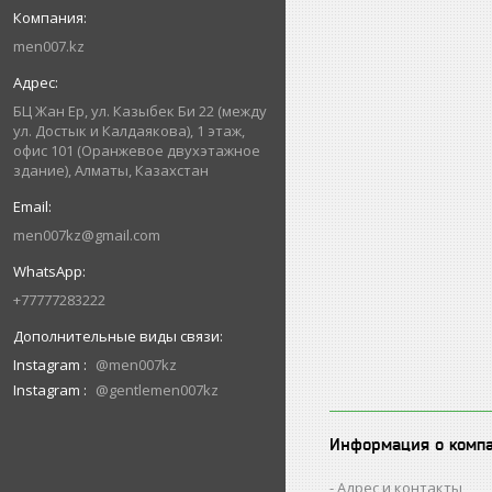
men007.kz
БЦ Жан Ер, ул. Казыбек Би 22 (между
ул. Достык и Калдаякова), 1 этаж,
офис 101 (Оранжевое двухэтажное
здание), Алматы, Казахстан
men007kz@gmail.com
+77777283222
Instagram
@men007kz
Instagram
@gentlemen007kz
Информация о комп
Адрес и контакты