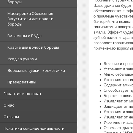
проблемы с зубами, к
бороды
Ваше дыхание будет 
обеспечивается эффе
Маскировка Облысения -
о проблеме чувствит
Загустители для волос и
бактерий, что позво
бороды
гингивитом и поверх
эмали. Эффект будет
Витамины и БАДы
зубной налет и гара
позволяет гарантиро
Краска для волос и бороды
применению взрослым
Уход за руками
Лечение и проф
Устраняет и за
Дорожные сумки - косметички
Мягко отбелива
Устраняет гинги
Презервативы
Содержит амино
Способствует п
Гарантия и возврат
Борется с появл
Избавляет от б
О нас
Защищает от по
Устраняет и за
Отзывы
Избавляет от не
Укрепляет и за
Политика конфиденциальности
Освежает дыхан