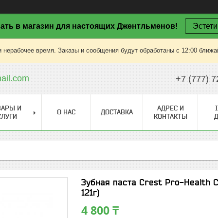
ать в магазин для настоящих Джентльменов!
Эстети
 нерабочее время. Заказы и сообщения будут обработаны с 12:00 ближай
il.com
+7 (777) 7
ВАРЫ И
АДРЕС И
О НАС
ДОСТАВКА
СЛУГИ
КОНТАКТЫ
Зубная паста Crest Pro-Health 
121г)
4 800 ₸