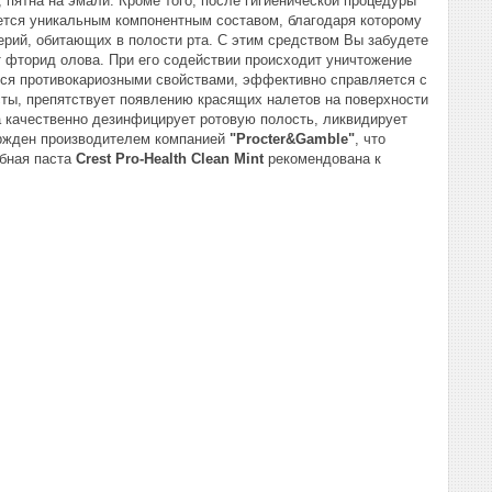
, пятна на эмали. Кроме того, после гигиенической процедуры
тся уникальным компонентным составом, благодаря которому
ерий, обитающих в полости рта. С этим средством Вы забудете
т фторид олова. При его содействии происходит уничтожение
ется противокариозными свойствами, эффективно справляется с
ты, препятствует появлению красящих налетов на поверхности
 качественно дезинфицирует ротовую полость, ликвидирует
вержден производителем компанией
"Procter&Gamble"
, что
убная паста
Crest Pro-Health Clean Mint
рекомендована к