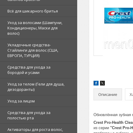
Всё для шикарного бритья
Уход за волосами (Шампуни,
Кондиционеры, Маски для
волос)
Укладочные средства-
Стайлинги для волос (США,
ЕВРОПА, ТУРЦИЯ)
Средства для ухода за
бородой и усами
Уход за телом (Гели для душа,
дезодоранты)
Описание
Х
Уход за лицом
Средства для ухода за
Обновлённая зубная 
полостью рта
Crest Pro-Health Clea
из серии
"Crest Pro-H
Активаторы для роста волос,