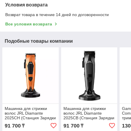
Условия возврата
Возврат товара в течение 14 дней по договоренности
Все условия возврата
Подобные товары компании
Машинка для стрижки
Машинка для стрижки
Gam
волос JRL Diamante
волос JRL Diamante
Com
2025CH (Станция Зарядки
2025CB (Станция Зарядки
трим
в комплекте) Оранжевый
в комплекте) Чёрный цвет
воло
91 700
91 700
130
₸
₸
цвет
дис