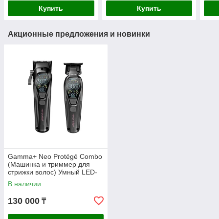
кейс
Купить
Купить
Акционные предложения и новинки
Gamma+ Neo Protégé Combo
(Машинка и триммер для
стрижки волос) Умный LED-
дисплей (в фирменном
В наличии
кейсе) черный
130 000
₸