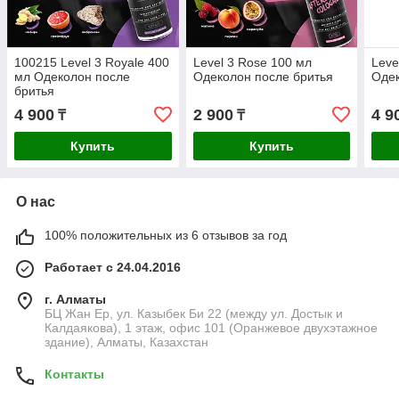
100215 Level 3 Royale 400
Level 3 Rose 100 мл
Leve
мл Одеколон после
Одеколон после бритья
Одек
бритья
4 900
2 900
4 9
₸
₸
Купить
Купить
О нас
100% положительных из 6 отзывов за год
Работает с 24.04.2016
г. Алматы
БЦ Жан Ер, ул. Казыбек Би 22 (между ул. Достык и
Калдаякова), 1 этаж, офис 101 (Оранжевое двухэтажное
здание), Алматы, Казахстан
Контакты