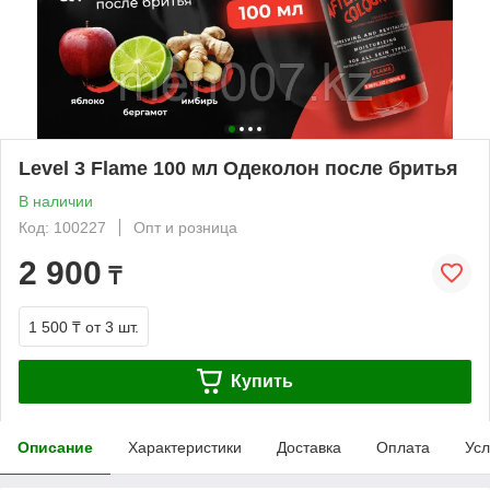
Level 3 Flame 100 мл Одеколон после бритья
В наличии
Код: 100227
Опт и розница
2 900
₸
1 500 ₸
от 3 шт.
Купить
Описание
Характеристики
Доставка
Оплата
Усл