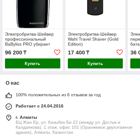
Электробритва-Шейвер
Электробритва-Шейвер
Элек
профессиональный
Wahl Travel Shaver (Gold
пер
BaByliss PRO убирает
Edition)
бата
максимум 1,0 мм -
Foil
96 200
17 400
36 
₸
₸
UVFOIL02 c функцией UV
очистки
Купить
Купить
О нас
100% положительных из 6 отзывов за год
Работает с 24.04.2016
г. Алматы
БЦ Жан Ер, ул. Казыбек Би 22 (между ул. Достык и
Калдаякова), 1 этаж, офис 101 (Оранжевое двухэтажное
здание), Алматы, Казахстан