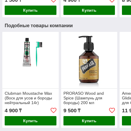
1 500
4 900
8 9
₸
₸
Купить
Купить
Подобные товары компании
Clubman Moustache Wax
PRORASO Wood and
Amer
(Воск для усов и бороды
Spice (Шампунь для
Glid
нейтральный 14г)
бороды) 200 мл
для 
4 900
9 500
11 
₸
₸
Купить
Купить