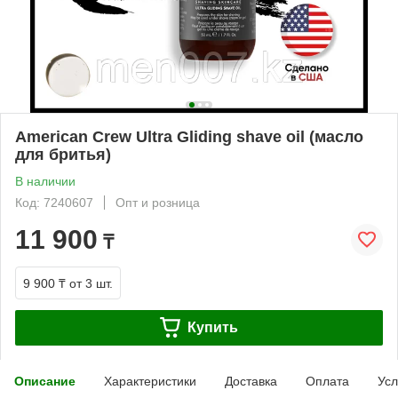
American Crew Ultra Gliding shave oil (масло
для бритья)
В наличии
Код: 7240607
Опт и розница
11 900
₸
9 900 ₸
от 3 шт.
Купить
Описание
Характеристики
Доставка
Оплата
Усл