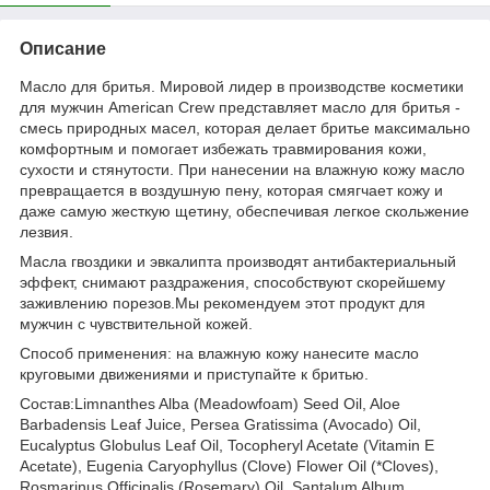
Описание
Масло для бритья. Мировой лидер в производстве косметики
для мужчин American Crew представляет масло для бритья -
смесь природных масел, которая делает бритье максимально
комфортным и помогает избежать травмирования кожи,
сухости и стянутости. При нанесении на влажную кожу масло
превращается в воздушную пену, которая смягчает кожу и
даже самую жесткую щетину, обеспечивая легкое скольжение
лезвия.
Масла гвоздики и эвкалипта производят антибактериальный
эффект, снимают раздражения, способствуют скорейшему
заживлению порезов.Мы рекомендуем этот продукт для
мужчин с чувствительной кожей.
Способ применения: на влажную кожу нанесите масло
круговыми движениями и приступайте к бритью.
Состав:Limnanthes Alba (Meadowfoam) Seed Oil, Aloe
Barbadensis Leaf Juice, Persea Gratissima (Avocado) Oil,
Eucalyptus Globulus Leaf Oil, Tocopheryl Acetate (Vitamin E
Acetate), Eugenia Caryophyllus (Clove) Flower Oil (*Cloves),
Rosmarinus Officinalis (Rosemary) Oil, Santalum Album