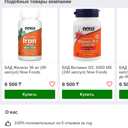
Подобные товары компании
БАД Железо 36 мг (90
БАД Витамин D3, 5000 ME
БАД 
капсул) Now Foods
(240 капсул) Now Foods
капс
до 0
6 500
8 500
6 5
₸
₸
Купить
Купить
О нас
100% положительных из 6 отзывов за год