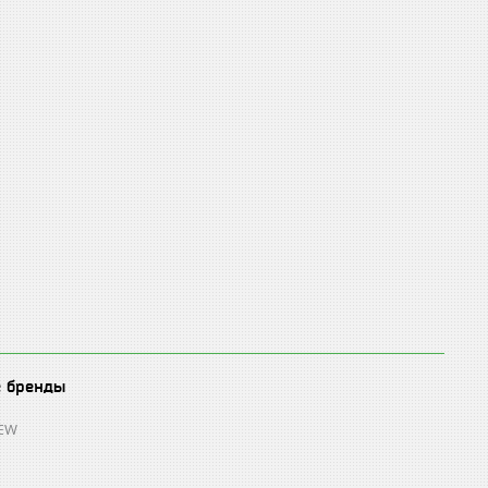
е бренды
REW