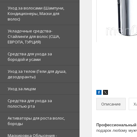
Уход за волосами (Шампуни,
Кондиционеры, Маски для
волос)
Укладочные средства-
Стайлинги для волос (США,
ЕВРОПА, ТУРЦИЯ)
Средства для ухода за
бородой и усами
Уход за телом (Гели для душа,
дезодоранты)
Уход за лицом
Средства для ухода за
Описание
Х
полостью рта
Активаторы для роста волос,
бороды
Профессиональный 
подарок любому мужч
Маскировка Облысения -