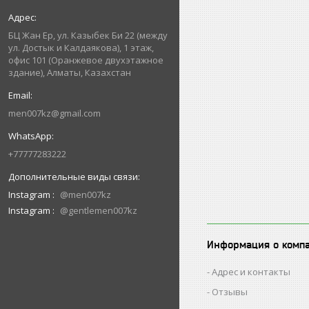
БЦ Жан Ер, ул. Казыбек Би 22 (между
ул. Достык и Калдаякова), 1 этаж,
офис 101 (Оранжевое двухэтажное
здание), Алматы, Казахстан
men007kz@gmail.com
+77777283222
Instagram
@men007kz
Instagram
@gentlemen007kz
Информация о комп
Адрес и контакты
Отзывы