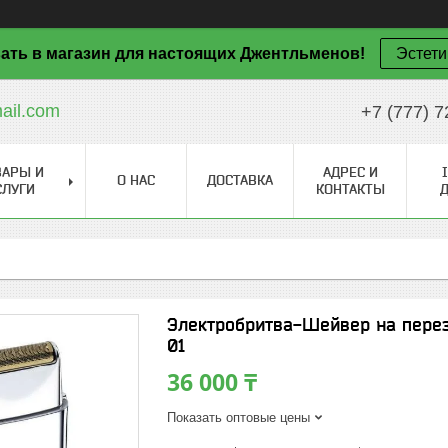
ать в магазин для настоящих Джентльменов!
Эстети
il.com
+7 (777) 7
ВАРЫ И
АДРЕС И
О НАС
ДОСТАВКА
СЛУГИ
КОНТАКТЫ
Электробритва-Шейвер на перез
01
36 000 ₸
Показать оптовые цены