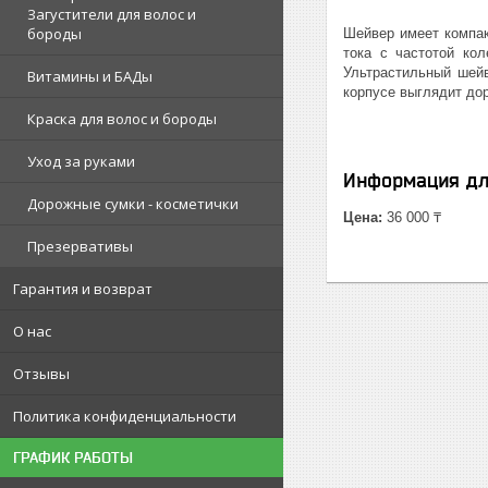
Загустители для волос и
бороды
Шейвер имеет компак
тока с частотой ко
Ультрастильный шейв
Витамины и БАДы
корпусе выглядит дор
Краска для волос и бороды
Уход за руками
Информация дл
Дорожные сумки - косметички
Цена:
36 000 ₸
Презервативы
Гарантия и возврат
О нас
Отзывы
Политика конфиденциальности
ГРАФИК РАБОТЫ