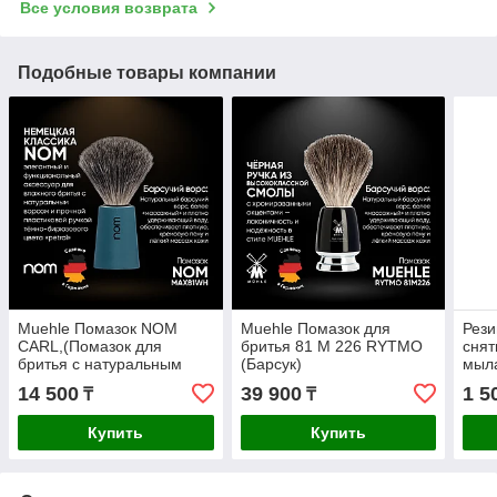
Все условия возврата
Подобные товары компании
Muehle Помазок NOM
Muehle Помазок для
Рези
CARL,(Помазок для
бритья 81 M 226 RYTMO
снят
бритья с натуральным
(Барсук)
мыла
барсучьим ворсом.)
14 500
39 900
1 5
₸
₸
Купить
Купить