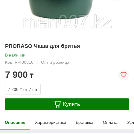
PRORASO Чаша для бритья
В наличии
Код: R-400810
Опт и розница
7 900
₸
7 200 ₸
от 7 шт.
Купить
Описание
Характеристики
Доставка
Оплата
Усл