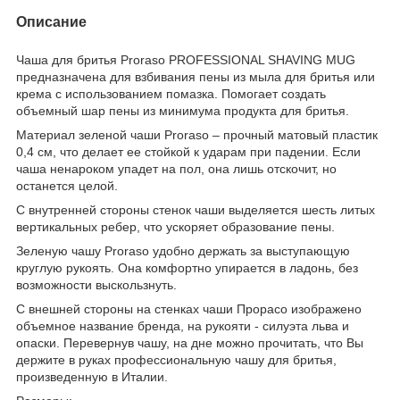
Описание
Чаша для бритья Proraso PROFESSIONAL SHAVING MUG
предназначена для взбивания пены из мыла для бритья или
крема с использованием помазка. Помогает создать
объемный шар пены из минимума продукта для бритья.
Материал зеленой чаши Proraso – прочный матовый пластик
0,4 см, что делает ее стойкой к ударам при падении. Если
чаша ненароком упадет на пол, она лишь отскочит, но
останется целой.
С внутренней стороны стенок чаши выделяется шесть литых
вертикальных ребер, что ускоряет образование пены.
Зеленую чашу Proraso удобно держать за выступающую
круглую рукоять. Она комфортно упирается в ладонь, без
возможности выскользнуть.
С внешней стороны на стенках чаши Прорасо изображено
объемное название бренда, на рукояти - силуэта льва и
опаски. Перевернув чашу, на дне можно прочитать, что Вы
держите в руках профессиональную чашу для бритья,
произведенную в Италии.