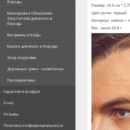
бороды
Размер: 14,5 см * 2,7
Маскировка Облысения -
Цвет ручки: черный
Загустители для волос и
Материал: нейлон + 
бороды
Вес: около 16,8 г
Витамины и БАДы
Краска для волос и бороды
Уход за руками
Дорожные сумки - косметички
Презервативы
Гарантия и возврат
О нас
Отзывы
Политика конфиденциальности