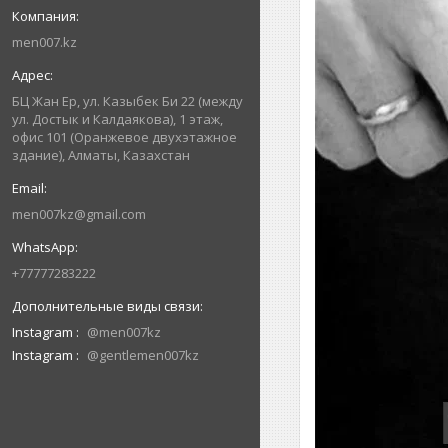
men007.kz
БЦ Жан Ер, ул. Казыбек Би 22 (между
ул. Достык и Калдаякова), 1 этаж,
офис 101 (Оранжевое двухэтажное
здание), Алматы, Казахстан
men007kz@gmail.com
+77777283222
Instagram
@men007kz
Instagram
@gentlemen007kz