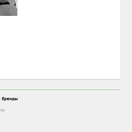
е бренды
REW