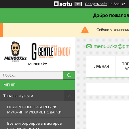
Создать сайт
на Satu.kz
Добро пожалов
Сейчас у компании
men007kz@gma
MEN007.kz
ТО
ГЛАВНАЯ
У
Товары и услуги
ПОДАРОЧНЫЕ НАБОРЫ ДЛЯ
МУЖЧИН, МУЖСКИЕ ПОДАРКИ
Всё для барберов и мастеров
салонов красоты