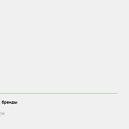
е бренды
REW