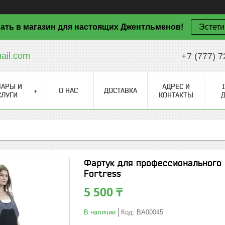
ать в магазин для настоящих Джентльменов!
Эстети
il.com
+7 (777) 7
ВАРЫ И
АДРЕС И
О НАС
ДОСТАВКА
СЛУГИ
КОНТАКТЫ
Фартук для профессионального 
Fortress
5 500 ₸
В наличии
Код:
BA00045