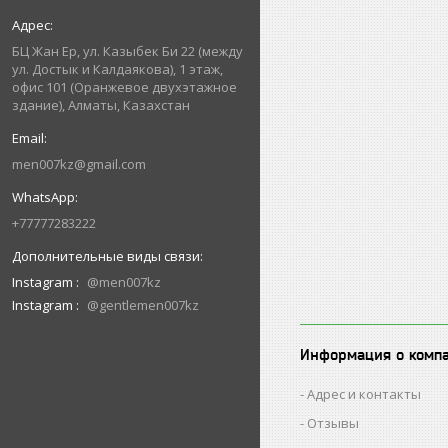
БЦ Жан Ер, ул. Казыбек Би 22 (между
ул. Достык и Калдаякова), 1 этаж,
офис 101 (Оранжевое двухэтажное
здание), Алматы, Казахстан
men007kz@gmail.com
+77777283222
Instagram
@men007kz
Instagram
@gentlemen007kz
Информация о комп
Адрес и контакты
Отзывы