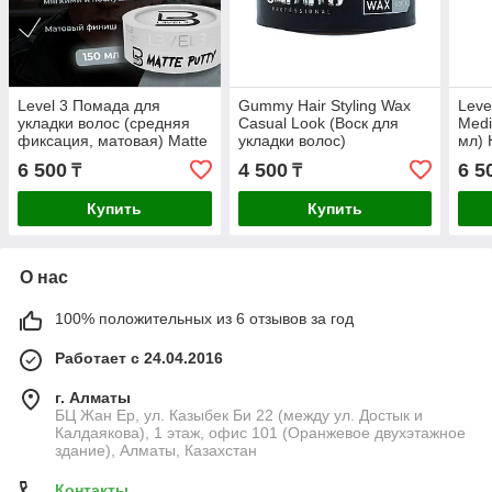
Level 3 Помада для
Gummy Hair Styling Wax
Leve
укладки волос (средняя
Casual Look (Воск для
Medi
фиксация, матовая) Matte
укладки волос)
мл) 
Putty (150 мл)
воло
6 500
4 500
6 5
₸
₸
лёгк
Купить
Купить
О нас
100% положительных из 6 отзывов за год
Работает с 24.04.2016
г. Алматы
БЦ Жан Ер, ул. Казыбек Би 22 (между ул. Достык и
Калдаякова), 1 этаж, офис 101 (Оранжевое двухэтажное
здание), Алматы, Казахстан
Контакты