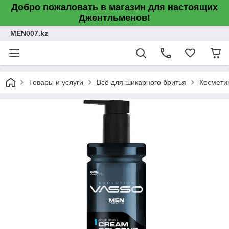
Добро пожаловать в магазин для настоящих
Джентльменов!
MEN007.kz
Товары и услуги
Всё для шикарного бритья
Космети