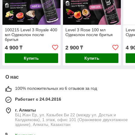
100215 Level 3 Royale 400
Level 3 Rose 100 мл
Leve
мл Одеколон после
Одеколон после бритья
Одек
бритья
4 900
2 900
4 9
₸
₸
Купить
Купить
О нас
100% положительных из 6 отзывов за год
Работает с 24.04.2016
г. Алматы
БЦ Жан Ер, ул. Казыбек Би 22 (между ул. Достык и
Калдаякова), 1 этаж, офис 101 (Оранжевое двухэтажное
здание), Алматы, Казахстан