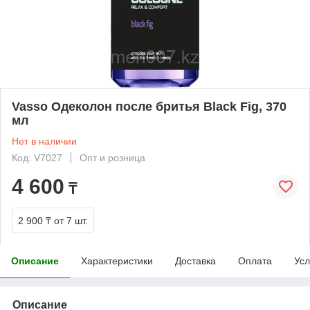
Vasso Одеколон после бритья Black Fig, 370
мл
Нет в наличии
Код: V7027
Опт и розница
4 600
₸
2 900 ₸
от 7 шт.
Описание
Характеристики
Доставка
Оплата
Усл
Описание