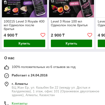
100215 Level 3 Royale 400
Level 3 Rose 100 мл
Leve
мл Одеколон после
Одеколон после бритья
Одек
бритья
4 900
2 900
4 9
₸
₸
Купить
Купить
О нас
100% положительных из 6 отзывов за год
Работает с 24.04.2016
г. Алматы
БЦ Жан Ер, ул. Казыбек Би 22 (между ул. Достык и
Калдаякова), 1 этаж, офис 101 (Оранжевое двухэтажное
здание), Алматы, Казахстан
Контакты