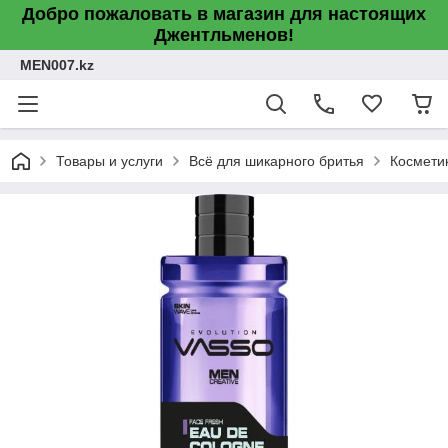
Добро пожаловать в магазин для настоящих
Джентльменов!
MEN007.kz
Товары и услуги
Всё для шикарного бритья
Космети