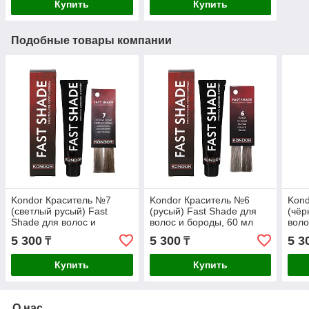
Купить
Купить
Подобные товары компании
Kondor Краситель №7
Kondor Краситель №6
Kond
(светлый русый) Fast
(русый) Fast Shade для
(чёр
Shade для волос и
волос и бороды, 60 мл
воло
бороды, 60 мл
5 300
5 300
5 3
₸
₸
Купить
Купить
О нас