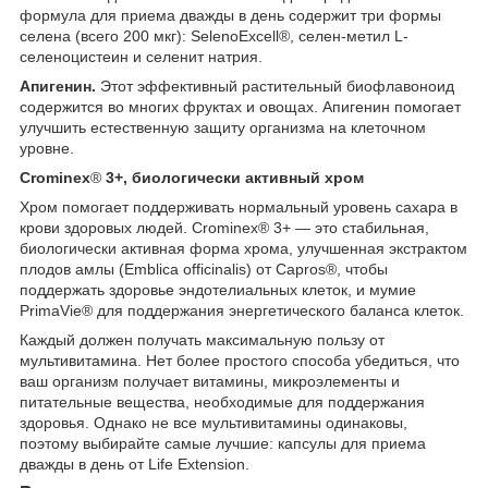
формула для приема дважды в день содержит три формы
селена (всего 200 мкг): SelenoExcell®, селен-метил L-
селеноцистеин и селенит натрия.
Апигенин.
Этот эффективный растительный биофлавоноид
содержится во многих фруктах и овощах. Апигенин помогает
улучшить естественную защиту организма на клеточном
уровне.
Crominex
®
3+, биологически активный хром
Хром помогает поддерживать нормальный уровень сахара в
крови здоровых людей. Crominex® 3+ — это стабильная,
биологически активная форма хрома, улучшенная экстрактом
плодов амлы (Emblica officinalis) от Capros®, чтобы
поддержать здоровье эндотелиальных клеток, и мумие
PrimaVie® для поддержания энергетического баланса клеток.
Каждый должен получать максимальную пользу от
мультивитамина. Нет более простого способа убедиться, что
ваш организм получает витамины, микроэлементы и
питательные вещества, необходимые для поддержания
здоровья. Однако не все мультивитамины одинаковы,
поэтому выбирайте самые лучшие: капсулы для приема
дважды в день от Life Extension.