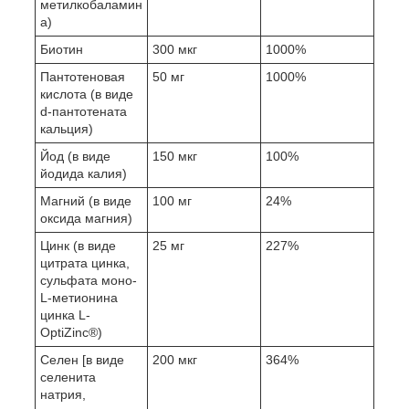
метилкобаламин
а)
Биотин
300 мкг
1000%
Пантотеновая
50 мг
1000%
кислота (в виде
d-пантотената
кальция)
Йод (в виде
150 мкг
100%
йодида калия)
Магний (в виде
100 мг
24%
оксида магния)
Цинк (в виде
25 мг
227%
цитрата цинка,
сульфата моно-
L-метионина
цинка L-
OptiZinc®)
Селен [в виде
200 мкг
364%
селенита
натрия,