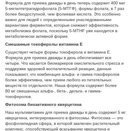
Формула для приема дважды в день теперь содержит 400 мкг
5-метилтетрагидрофолата (5-МТГФ), формы фолата, в 7 раз
более биодоступной, чем фолиевая кислота. Это особенно
важно для людей с определенными унаследованными
вариантами ферментов, которые снижают эффективность
метаболизма фолата, поскольку 5-MTHF уже находится в
метаболически активной форме.
Смешанные токоферолы витамина Е
Существует четыре формы токоферола и витамина Е.
Формула для приема дважды в день обеспечивает все
четыре. Что касается биомаркеров окислительного стресса и
поддержке здоровой воспалительной реакции, данные
показывают, что комбинация альфа- и гамма-токоферолов
более эффективна, чем прием любого из питательных
веществ по отдельности. Наша формула содержит более
80 мг смешанных альфа-, бета-, дельта- и гамма-
токоферолов.
Фитосома биоактивного кверцетина
Наш мультивитамин для приема дважды в день содержит 5 мг
кверцетина, интегрированного в фитосомы. Фитосома — это
фосфолипидная сфера, в которой заключен растительный
комплекс, способствующий всасыванию кверцетина и