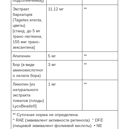
подсолнечника])
Экстракт
11,12 мг
**
бархатцев
(Tagetes erecta,
цветы)
[станд. до 5 мг
транс-лютеина,
155 мкг транс-
зексантина]
Апигенин
5 мг
**
Бор (в виде
3 мг
**
аминокислотног
о хелата бора)
Ликопин [из
1 мг
**
натурального
экстракта
томатов (плоды)
LycoBeads®]
** Суточная норма не определена.
^ RAE (эквивалент активности ретинола). ° DFE
(пищевой эквивалент фолиевой кислоты). • NE