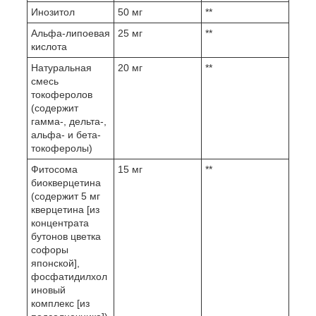
Инозитол
50 мг
**
Альфа-липоевая
25 мг
**
кислота
Натуральная
20 мг
**
смесь
токоферолов
(содержит
гамма-, дельта-,
альфа- и бета-
токоферолы)
Фитосома
15 мг
**
биокверцетина
(содержит 5 мг
кверцетина [из
концентрата
бутонов цветка
софоры
японской],
фосфатидилхол
иновый
комплекс [из