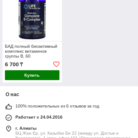
БАД полный биоактивный
комплекс витаминов
группы B, 60
вегетарианских капсул
6 700
₸
Life Extension
Купить
О нас
100% положительных из 6 отзывов за год
Работает с 24.04.2016
г. Алматы
БЦ Жан Ер, ул. Казыбек Би 22 (между ул. Достык и