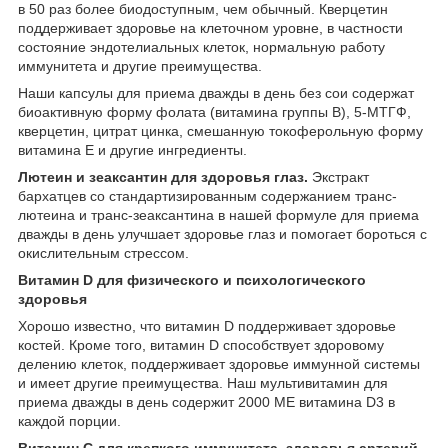
в 50 раз более биодоступным, чем обычный. Кверцетин
поддерживает здоровье на клеточном уровне, в частности
состояние эндотелиальных клеток, нормальную работу
иммунитета и другие преимущества.
Наши капсулы для приема дважды в день без сои содержат
биоактивную форму фолата (витамина группы B), 5-МТГФ,
кверцетин, цитрат цинка, смешанную токоферольную форму
витамина E и другие ингредиенты.
Лютеин и зеаксантин для здоровья глаз.
Экстракт
бархатцев со стандартизированным содержанием транс-
лютеина и транс-зеаксантина в нашей формуле для приема
дважды в день улучшает здоровье глаз и помогает бороться с
окислительным стрессом.
Витамин D для физического и психологического
здоровья
Хорошо известно, что витамин D поддерживает здоровье
костей. Кроме того, витамин D способствует здоровому
делению клеток, поддерживает здоровье иммунной системы
и имеет другие преимущества. Наш мультивитамин для
приема дважды в день содержит 2000 МЕ витамина D3 в
каждой порции.
Витамин C для крепкого иммунитета, здоровья артерий