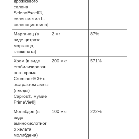
дрожжевого
селена
SelenoExcell®,
селен-метил L-
селеноцистеина]
Марганец (в
2 мг
87%
виде цитрата
марганца,
глюконата)
Хром [в виде
200 мкг
571%
стабилизирован
ного хрома
Crominex® 3+ с
экстрактом амлы
(плоды)
Capros®, мумие
PrimaVie®]
Молибден (в
100 мкг
222%
виде
аминокислотног
о хелата
молибдена)