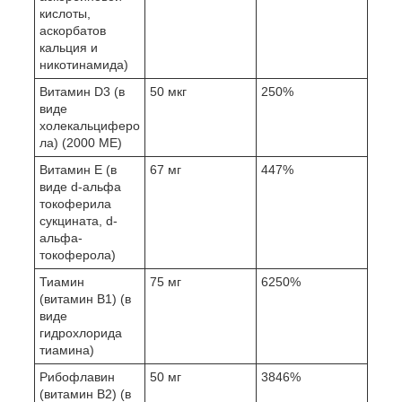
кислоты,
аскорбатов
кальция и
никотинамида)
Витамин D3 (в
50 мкг
250%
виде
холекальциферо
ла) (2000 МЕ)
Витамин E (в
67 мг
447%
виде d-альфа
токоферила
сукцината, d-
альфа-
токоферола)
Тиамин
75 мг
6250%
(витамин B1) (в
виде
гидрохлорида
тиамина)
Рибофлавин
50 мг
3846%
(витамин B2) (в