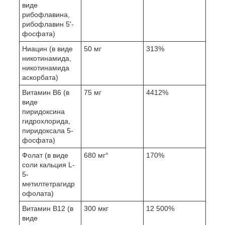
виде
рибофлавина,
рибофлавин 5'-
фосфата)
Ниацин (в виде
50 мг
313%
никотинамида,
никотинамида
аскорбата)
Витамин B6 (в
75 мг
4412%
виде
пиридоксина
гидрохлорида,
пиридоксала 5-
фосфата)
Фолат (в виде
680 мг°
170%
соли кальция L-
5-
метилтетрагидр
офолата)
Витамин B12 (в
300 мкг
12 500%
виде