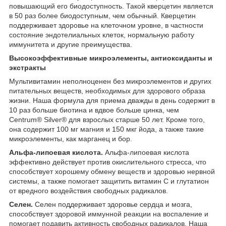
повышающий его биодоступность. Такой кверцетин является
в 50 раз более биодоступным, чем обычный. Кверцетин
поддерживает здоровье на клеточном уровне, в частности
состояние эндотелиальных клеток, нормальную работу
иммунитета и другие преимущества.
Высокоэффективные микроэлементы, антиоксиданты и
экстракты
Мультивитамин неполноценен без микроэлементов и других
питательных веществ, необходимых для здорового образа
жизни. Наша формула для приема дважды в день содержит в
10 раз больше биотина и вдвое больше цинка, чем
Centrum® Silver® для взрослых старше 50 лет. Кроме того,
она содержит 100 мг магния и 150 мкг йода, а также такие
микроэлементы, как марганец и бор.
Альфа-липоевая кислота.
Альфа-липоевая кислота
эффективно действует против окислительного стресса, что
способствует хорошему обмену веществ и здоровью нервной
системы, а также помогает защитить витамин С и глутатион
от вредного воздействия свободных радикалов.
Селен.
Селен поддерживает здоровье сердца и мозга,
способствует здоровой иммунной реакции на воспаление и
помогает подавить активность свободных радикалов. Наша