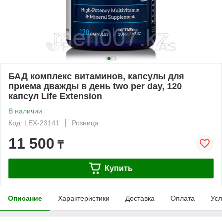
БАД комплекс витаминов, капсулы для
приема дважды в день two per day, 120
капсул Life Extension
В наличии
Код: LEX-23141
Розница
11 500
₸
Купить
Описание
Характеристики
Доставка
Оплата
Усл