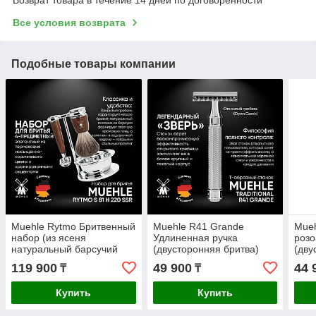
Все условия возврата
Подобные товары компании
Muehle Rytmo Бритвенный
Muehle R41 Grande
Mueh
набор (из ясеня
Удлиненная ручка
розо
натуральный барсучий
(двусторонняя бритва)
(дву
ворс, Т-образная бритва,
(открытый гребень)
(зак
119 900
49 900
44 
₸
₸
чаша)
Купить
Купить