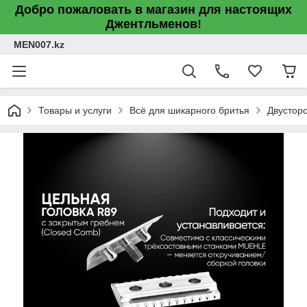
Добро пожаловать в магазин для настоящих
Джентльменов!
MEN007.kz
Товары и услуги
Всё для шикарного бритья
Двусторо