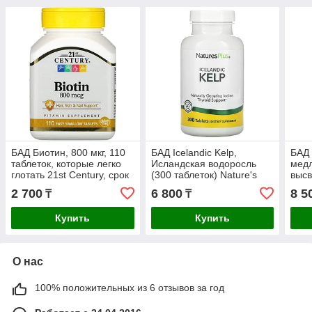
БАД Биотин, 800 мкг, 110
БАД Icelandic Kelp,
БАД 
таблеток, которые легко
Исландская водоросль
мед
глотать 21st Century, срок
(300 таблеток) Nature's
выс
до 08/2026г.
Plus
пов
2 700
6 800
8 5
₸
₸
дейс
Natr
Купить
Купить
О нас
100% положительных из 6 отзывов за год