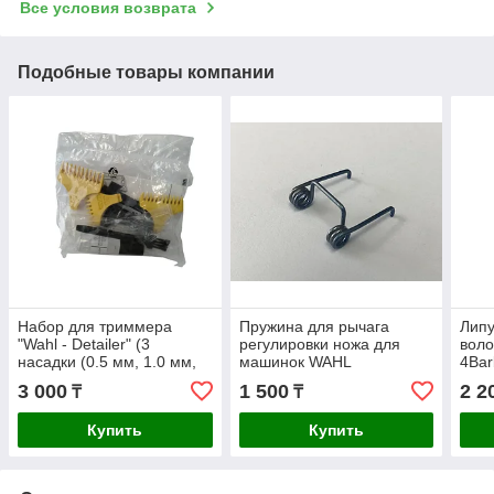
Все условия возврата
Подобные товары компании
Набор для триммера
Пружина для рычага
Липу
"Wahl - Detailer" (3
регулировки ножа для
воло
насадки (0.5 мм, 1.0 мм,
машинок WAHL
4Bar
1.5 мм), масло щетка,
разм
3 000
1 500
2 2
₸
₸
мультитул)
Купить
Купить