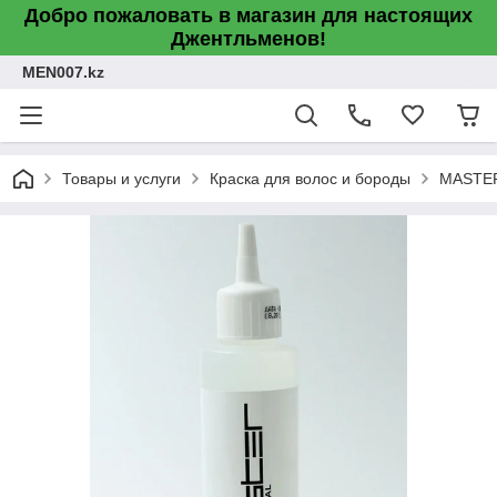
Добро пожаловать в магазин для настоящих
Джентльменов!
MEN007.kz
Товары и услуги
Краска для волос и бороды
MASTER.