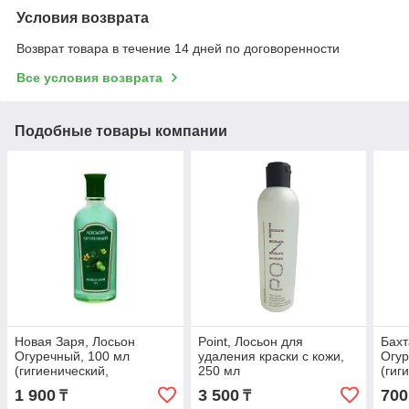
Условия возврата
Возврат товара в течение 14 дней по договоренности
Все условия возврата
Подобные товары компании
Новая Заря, Лосьон
Point, Лосьон для
Бахт
Огуречный, 100 мл
удаления краски с кожи,
Огур
(гигиенический,
250 мл
(гиг
ухаживающее средство
тони
1 900
3 500
700
₸
₸
для кожи лица)
для 