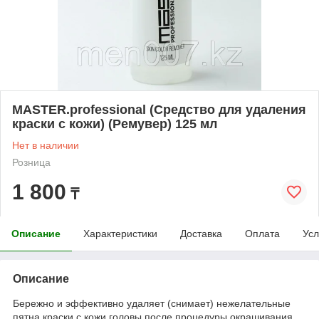
MASTER.professional (Средство для удаления
краски с кожи) (Ремувер) 125 мл
Нет в наличии
Розница
1 800
₸
Описание
Характеристики
Доставка
Оплата
Усл
Описание
Бережно и эффективно удаляет (снимает) нежелательные
пятна краски с кожи головы после процедуры окрашивания