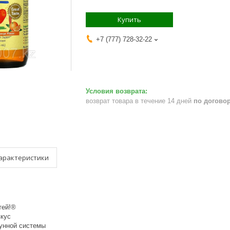
Купить
+7 (777) 728-32-22
возврат товара в течение 14 дней
по догово
арактеристики
тей!®
кус
унной системы