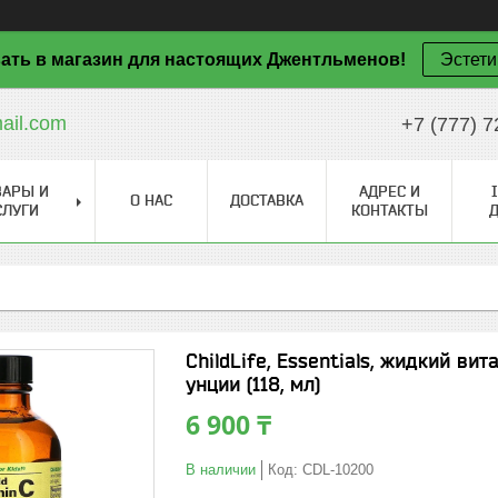
ать в магазин для настоящих Джентльменов!
Эстети
il.com
+7 (777) 7
ВАРЫ И
АДРЕС И
О НАС
ДОСТАВКА
СЛУГИ
КОНТАКТЫ
ChildLife, Essentials, жидкий ви
унции (118, мл)
6 900 ₸
В наличии
Код:
CDL-10200