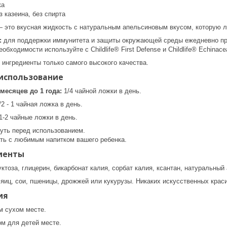
ка
з казеина, без спирта
 — это вкусная жидкость с натуральным апельсиновым вкусом, которую л
:
для поддержки иммунитета и защиты окружающей среды ежедневно прин
обходимости используйте с Childlife® First Defense и Childlife® Echinace
т ингредиенты только самого высокого качества.
использование
месяцев до 1 года:
1/4 чайной ложки в день.
2 - 1 чайная ложка в день.
1-2 чайные ложки в день.
уть перед использованием.
ь с любимым напитком вашего ребенка.
иенты
тоза, глицерин, бикарбонат калия, сорбат калия, ксантан, натуральный
яиц, сои, пшеницы, дрожжей или кукурузы. Никаких искусственных крас
ия
м сухом месте.
ом для детей месте.