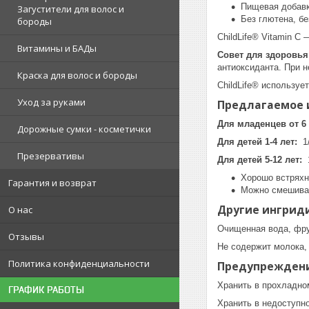
Пищевая добав
Загустители для волос и
Без глютена, бе
бороды
ChildLife® Vitamin C
Витамины и БАДы
Совет для здоровья
антиоксиданта. При не
Краска для волос и бороды
ChildLife® используе
Уход за руками
Предлагаемое 
Для младенцев от 6 
Дорожные сумки - косметички
Для детей 1-4 лет:
1/
Презервативы
Для детей 5-12 лет:
Хорошо встряхн
Гарантия и возврат
Можно смешиват
Другие ингрид
О нас
Очищенная вода, фрук
Отзывы
Не содержит молока, 
Политика конфиденциальности
Предупрежден
Хранить в прохладно
ГРАФИК РАБОТЫ
Хранить в недоступн