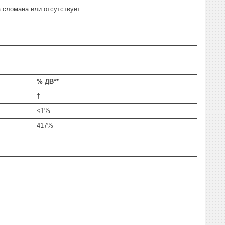
 сломана или отсутствует.
% ДВ**
†
<1%
417%