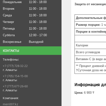
Понедельник
11:00
18:00
Защита от несанкци
Вторник
11:00
18:00
Среда
11:00
18:00
Дополнительные ф
Четверг
11:00
18:00
Размер порции:
1 ч
Пятница
11:00
18:00
Порции в контейне
Суббота
12:00
17:00
Воскресенье
Выходной
Калории
КОНТАКТЫ
Всего углеводов
Витамин С (в виде а
+7 (777) 728-32-22
** Процент дневной 
г. Алматы
†Суточная доза не 
+7 (705) 154-15-00
г. Алматы
Информация дл
+7 (777) 677-26-60
г. Алматы
Цена:
6 900 ₸
men007.kz