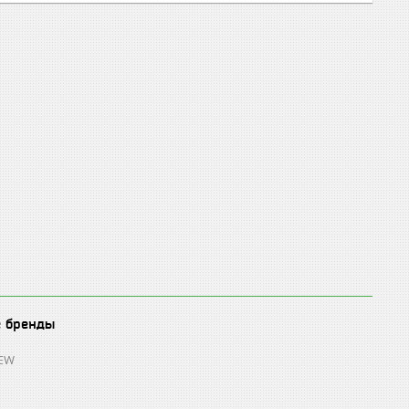
е бренды
REW