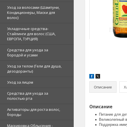
Уход за волосами (Шампуни,
Кондиционеры, Маски для
волос)
Укладочные средства-
Стайлинги для волос (США,
ЕВРОПА, ТУРЦИЯ)
Средства для ухода за
бородой и усами
Уход за телом (Гели для душа,
дезодоранты)
Уход за лицом
Описание
Х
Средства для ухода за
полостью рта
Описание
Активаторы для роста волос,
бороды
Питание для де
Великолепный в
Поддержка имм
Маскировка Облысения -