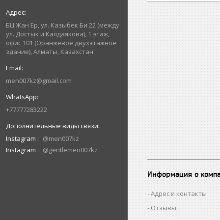
БЦ Жан Ер, ул. Казыбек Би 22 (между
ул. Достык и Калдаякова), 1 этаж,
офис 101 (Оранжевое двухэтажное
здание), Алматы, Казахстан
men007kz@gmail.com
+77777283222
Instagram
@men007kz
Instagram
@gentlemen007kz
Информация о комп
Адрес и контакты
Отзывы