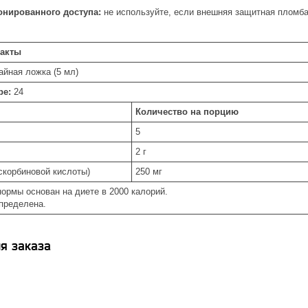
онированного доступа:
не используйте, если внешняя защитная пломба
акты
айная ложка (5 мл)
ре:
24
Количество на порцию
5
2 г
скорбиновой кислоты)
250 мг
нормы основан на диете в 2000 калорий.
определена.
я заказа