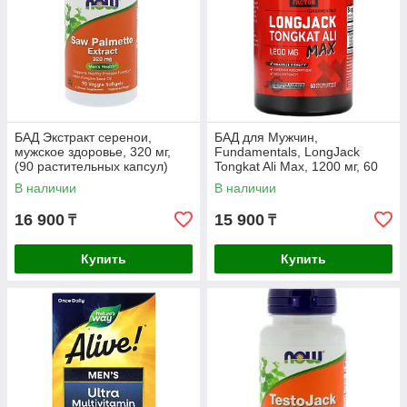
БАД Экстракт серенои,
БАД для Мужчин,
мужское здоровье, 320 мг,
Fundamentals, LongJack
(90 растительных капсул)
Tongkat Ali Max, 1200 мг, 60
Now Foods
растительных капсул, Force
В наличии
В наличии
Factor
16 900
15 900
₸
₸
Купить
Купить